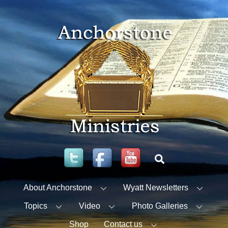
Skip
to
content
Twitter
Facebook
YouTube
Search
About Anchorstone
Wyatt Newsletters
Topics
Video
Photo Galleries
Shop
Contact us